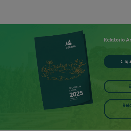
Relatório A
Cliqu
E
Rel