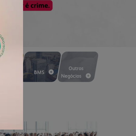
voltar para inicial
e Flakes
Outros
BMS
Negócios