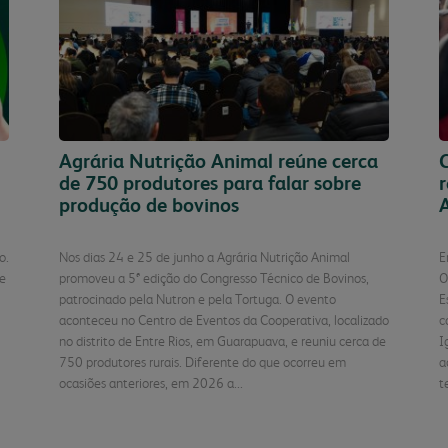
Agrária Nutrição Animal reúne cerca
C
de 750 produtores para falar sobre
produção de bovinos
o.
Nos dias 24 e 25 de junho a Agrária Nutrição Animal
E
ue
promoveu a 5ª edição do Congresso Técnico de Bovinos,
O
patrocinado pela Nutron e pela Tortuga. O evento
E
aconteceu no Centro de Eventos da Cooperativa, localizado
c
no distrito de Entre Rios, em Guarapuava, e reuniu cerca de
I
750 produtores rurais. Diferente do que ocorreu em
a
ocasiões anteriores, em 2026 a...
t
o
Continuar Lendo