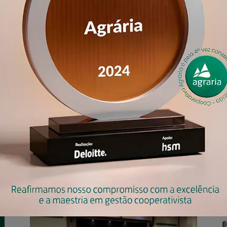
eca digital
contatos
portfólio resumido
onde encontrar
os comerciais
Óleo e Farelo
Grits 
Malte
Farinhas