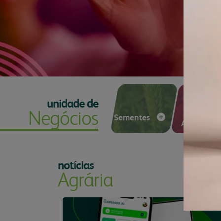
produtos
congresso bovino
bibliot
laboratório
vendas
vídeos
unidades
contat
florestal
administração
parceiros comerciais
relatório anual
unidade de
Nutrição
Negócios
Sementes
Animal
notícias
Agrária