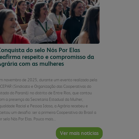
onquista do selo Nós Por Elas
reafirma respeito e compromisso da
Agrária com as mulheres
m novembro de 2025, durante um evento realizado pela
CEPAR (Sindicato e Organização das Cooperativas do
stado do Paraná) no distrito de Entre Rios, que contou
om a presença da Secretaria Estadual da Mulher,
gualdade Racial e Pessoa Idosa, a Agrária recebeu e
ceitou um desafio: ser a primeira Cooperativa do Brasil a
er selo Nós Por Elas. Pouco mais...
Ver mais notícias
Continuar Lendo