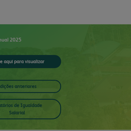
nual 2025
e aqui para visualizar
dições anteriores
atórios de Igualdade
Salarial