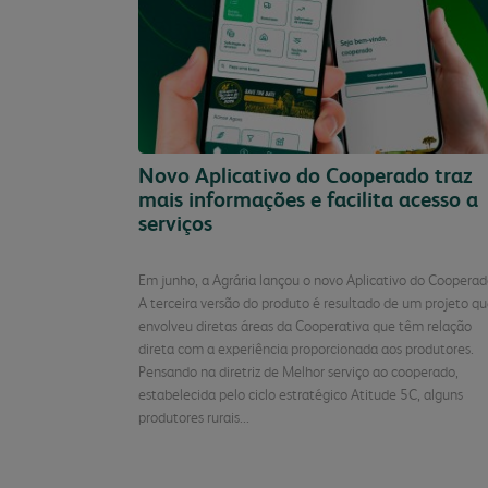
Novo Aplicativo do Cooperado traz
mais informações e facilita acesso a
serviços
Em junho, a Agrária lançou o novo Aplicativo do Cooperad
A terceira versão do produto é resultado de um projeto q
envolveu diretas áreas da Cooperativa que têm relação
direta com a experiência proporcionada aos produtores.
Pensando na diretriz de Melhor serviço ao cooperado,
estabelecida pelo ciclo estratégico Atitude 5C, alguns
produtores rurais...
Continuar Lend