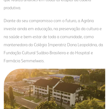
portal do colaborador
produtiva.
portal do crm
Diante do seu compromisso com o futuro, a Agrária
fapa radar
investe ainda em educação, na preservação da cultura e
materiais
portal da privacidade
colaborador
na saúde e bem-estar de toda a comunidade, como
mantenedora do Colégio Imperatriz Dona Leopoldina, da
cooperado
trabalhe conosco
voltar para inicial
Fundação Cultural Suábio-Brasileira e do Hospital e
Farmácia Semmelweis.