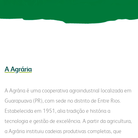
produtos
congresso bovino
pesquisa
grits e flakes
vendas
laboratório
outros negócios
unidades
florestal
malte
óleo e farelo
administração
parceiros comerciais
inicial
a indústria
A Agrária
relatório anual
produtos
produtos
laudos
laudos
comunidade
sustentabilidade
A Agrária é uma cooperativa agroindustrial localizada em
receitas
certificações
Guarapuava (PR), com sede no distrito de Entre Rios.
do campo ao copo
transportes
fundação semmelweis
Estabelecida em 1951, alia tradição e história a
biblioteca digital
contatos
integração solidária
tecnologia e gestão de excelência. A partir da agricultura,
vídeos
esporte e lazer
a Agrária instituiu cadeias produtivas completas, que
contatos comerciais