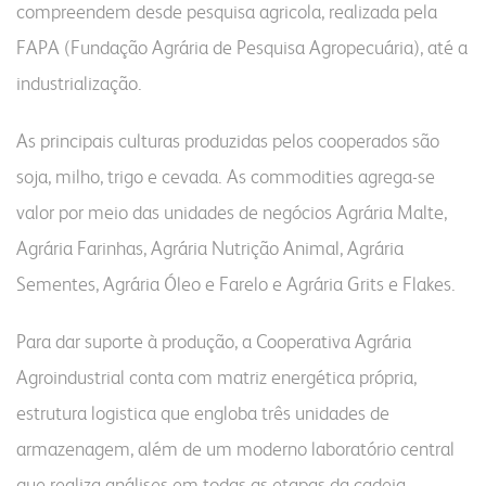
nossa conduta
fornecedores
compreendem desde pesquisa agricola, realizada pela
FAPA (Fundação Agrária de Pesquisa Agropecuária), até a
farinhas
grits e flakes
bms
industrialização.
vídeo nossa conduta
seja fornecedor
uso industrial
inicial
programa nossa conduta
gestão integrada
uso profissional
produtos
As principais culturas produzidas pelos cooperados são
código de conduta
responsabilidade social
uso doméstico
laudos
soja, milho, trigo e cevada. As commodities agrega-se
canal de conduta
nossa cultura
laudos
contatos
valor por meio das unidades de negócios Agrária Malte,
autoavaliação
portfólio digital
Agrária Farinhas, Agrária Nutrição Animal, Agrária
serviços e sistemas
portfólio resumido
notícias
fale conosco
Sementes, Agrária Óleo e Farelo e Agrária Grits e Flakes.
onde encontrar
webmail:
Para dar suporte à produção, a Cooperativa Agrária
Agroindustrial conta com matriz energética própria,
groupwise
outlook
estrutura logistica que engloba três unidades de
portal do cooperado
armazenagem, além de um moderno laboratório central
assistência técnica
que realiza análises em todas as etapas da cadeia