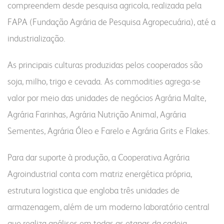
nossa conduta
fornecedores
compreendem desde pesquisa agricola, realizada pela
FAPA (Fundação Agrária de Pesquisa Agropecuária), até a
farinhas
grits e flakes
bms
industrialização.
vídeo nossa conduta
seja fornecedor
uso industrial
inicial
programa nossa conduta
gestão integrada
uso profissional
produtos
As principais culturas produzidas pelos cooperados são
código de conduta
responsabilidade social
uso doméstico
laudos
soja, milho, trigo e cevada. As commodities agrega-se
canal de conduta
nossa cultura
laudos
contatos
valor por meio das unidades de negócios Agrária Malte,
autoavaliação
portfólio digital
Agrária Farinhas, Agrária Nutrição Animal, Agrária
serviços e sistemas
portfólio resumido
notícias
fale conosco
Sementes, Agrária Óleo e Farelo e Agrária Grits e Flakes.
onde encontrar
webmail:
Para dar suporte à produção, a Cooperativa Agrária
Agroindustrial conta com matriz energética própria,
groupwise
outlook
estrutura logistica que engloba três unidades de
portal do cooperado
armazenagem, além de um moderno laboratório central
assistência técnica
que realiza análises em todas as etapas da cadeia