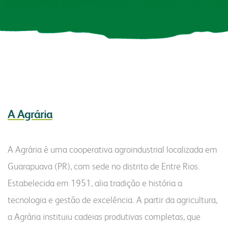
produtos
congresso bovino
pesquisa
grits e flakes
vendas
laboratório
outros negócios
unidades
florestal
malte
óleo e farelo
administração
parceiros comerciais
inicial
a indústria
A Agrária
relatório anual
produtos
produtos
laudos
laudos
comunidade
sustentabilidade
A Agrária é uma cooperativa agroindustrial localizada em
receitas
certificações
Guarapuava (PR), com sede no distrito de Entre Rios.
do campo ao copo
transportes
fundação semmelweis
Estabelecida em 1951, alia tradição e história a
biblioteca digital
contatos
integração solidária
tecnologia e gestão de excelência. A partir da agricultura,
vídeos
esporte e lazer
a Agrária instituiu cadeias produtivas completas, que
contatos comerciais