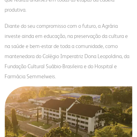
portal do colaborador
produtiva.
portal do crm
Diante do seu compromisso com o futuro, a Agrária
fapa radar
investe ainda em educação, na preservação da cultura e
materiais
portal da privacidade
colaborador
na saúde e bem-estar de toda a comunidade, como
mantenedora do Colégio Imperatriz Dona Leopoldina, da
cooperado
trabalhe conosco
voltar para inicial
Fundação Cultural Suábio-Brasileira e do Hospital e
Farmácia Semmelweis.