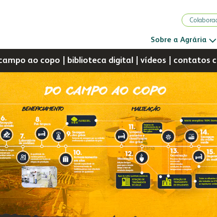
Colabora
Sobre a Agrária
campo ao copo
biblioteca digital
vídeos
contatos c
ência Técnica
Portal do Colaborador
Portal do CRM
omunidade
sustentabilidade
nossa conduta
malte
óleo e farelo
farinhas
ndação semmelweis
vídeo nossa conduta
E
inicial
a indústria
uso industrial
i
tegração solidária
programa nossa conduta
produtos
produtos
uso profissional
p
porte e lazer
código de conduta
laudos
laudos
uso doméstico
l
canal de conduta
receitas
certificações
laudos
c
do campo ao copo
transportes
portfólio digital
biblioteca digital
contatos
portfólio resumido