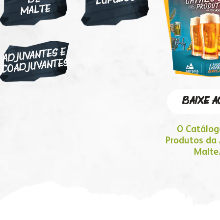
MALTE
ADJUVANTES E
COADJUVANTES
BAIXE A
O Catálog
Produtos da 
Malte