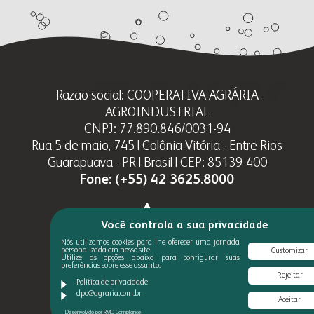
Razão social: COOPERATIVA AGRÁRIA
AGROINDUSTRIAL
CNPJ: 77.890.846/0031-94
Rua 5 de maio, 745 | Colônia Vitória - Entre Rios
Guarapuava - PR | Brasil | CEP: 85139-400
Fone:
(+55) 42 3625.8000
Você controla a sua privacidade
Nós utilizamos cookies para lhe oferecer uma jornada
personalizada em nosso site.
Customizar
Utilize as opções abaixo para configurar suas
preferências sobre esse assunto.
Rejeitar
Politica de privacidade
dpo@agraria.com.br
Aceitar
Desenvolvido por RMD Compliance