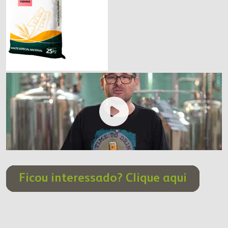
fapa radar
portal da privacidade
colaborador
cooperado
trabalhe conosco
voltar para inicial
voltar para inicial
00:00
/
00:42
Ficou interessado? Clique aqui