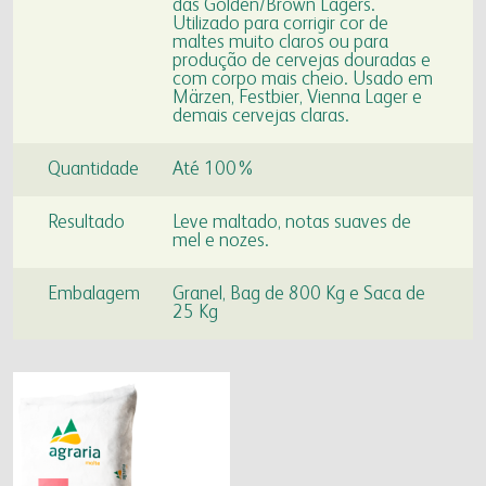
das Golden/Brown Lagers.
farinhas
grits e flakes
bms
Utilizado para corrigir cor de
vídeo nossa conduta
seja fornecedor
maltes muito claros ou para
uso industrial
inicial
produção de cervejas douradas e
programa nossa conduta
gestão integrada
com corpo mais cheio. Usado em
uso profissional
produtos
Märzen, Festbier, Vienna Lager e
código de conduta
responsabilidade social
demais cervejas claras.
uso doméstico
laudos
canal de conduta
nossa cultura
laudos
contatos
autoavaliação
Quantidade
Até 100%
portfólio digital
serviços e sistemas
notícias
fale conosco
materiais
portfólio resumido
Resultado
Leve maltado, notas suaves de
mel e nozes.
onde encontrar
webmail:
Embalagem
Granel, Bag de 800 Kg e Saca de
groupwise
25 Kg
outlook
portal do cooperado
assistência técnica
portal do colaborador
portal do crm