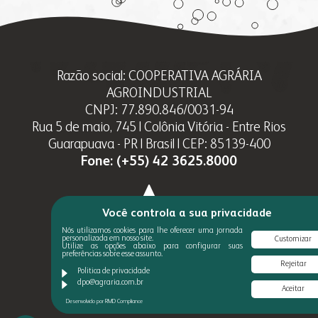
Razão social: COOPERATIVA AGRÁRIA
AGROINDUSTRIAL
CNPJ: 77.890.846/0031-94
Rua 5 de maio, 745 | Colônia Vitória - Entre Rios
Guarapuava - PR | Brasil | CEP: 85139-400
Fone:
(+55) 42 3625.8000
Você controla a sua privacidade
Nós utilizamos cookies para lhe oferecer uma jornada
personalizada em nosso site.
Customizar
Utilize as opções abaixo para configurar suas
preferências sobre esse assunto.
Rejeitar
Politica de privacidade
dpo@agraria.com.br
Aceitar
Desenvolvido por RMD Compliance