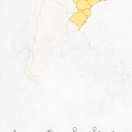
fapa radar
portal da privacidade
colaborador
cooperado
trabalhe conosco
voltar para inicial
voltar para inicial