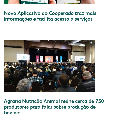
produtos
congresso bovino
pesquisa
grits e flakes
vendas
Novo Aplicativo do Cooperado traz mais
laboratório
outros negócios
informações e facilita acesso a serviços
unidades
florestal
Continuar Lendo
administração
parceiros comerciais
malte
óleo e farelo
relatório anual
inicial
a indústria
comunidade
sustentabilidade
produtos
produtos
laudos
laudos
receitas
certificações
fundação semmelweis
do campo ao copo
transportes
integração solidária
Agrária Nutrição Animal reúne cerca de 750
biblioteca digital
contatos
esporte e lazer
produtores para falar sobre produção de
bovinos
vídeos