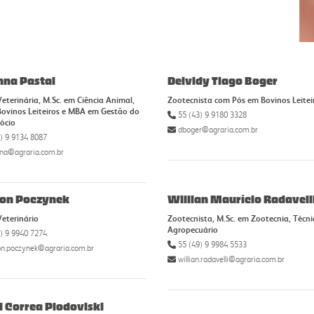
na Pastal
Deividy Tiago Boger
eterinária, M.Sc. em Ciência Animal,
Zootecnista com Pós em Bovinos Leitei
ovinos Leiteiros e MBA em Gestão do
55 (43) 9 9180 3328
ócio
dboger@agraria.com.br
) 9 9134 8087
na@agraria.com.br
on Poczynek
Willian Maurício Radavell
eterinário
Zootecnista, M.Sc. em Zootecnia, Técni
Agropecuário
) 9 9940 7274
55 (49) 9 9984 5533
on.poczynek@agraria.com.br
willian.radavelli@agraria.com.br
l Correa Plodoviski