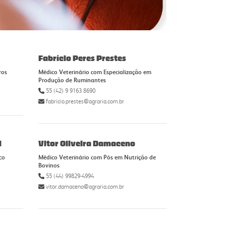
Fabrício Peres Prestes
ros
Médico Veterinário com Especialização em
Produção de Ruminantes
55 (42) 9 9163 8690
fabricio.prestes@agraria.com.br
i
Vitor Oliveira Damaceno
co
Médico Veterinário com Pós em Nutrição de
Bovinos
55 (44) 99829-4994
vitor.damaceno@agraria.com.br