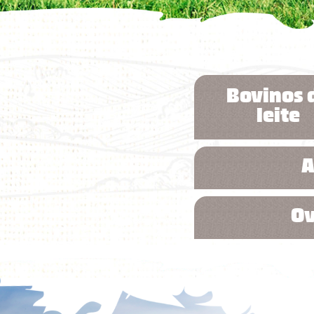
produtos
congresso bovino
bibliot
laboratório
vendas
vídeos
unidades
contat
florestal
administração
Bovinos 
parceiros comerciais
leite
relatório anual
A
Ov