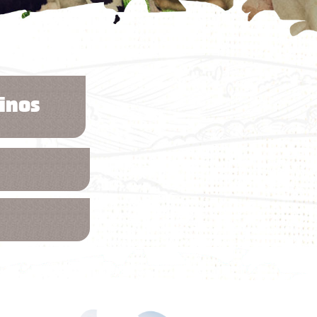
inos
voltar para inicial