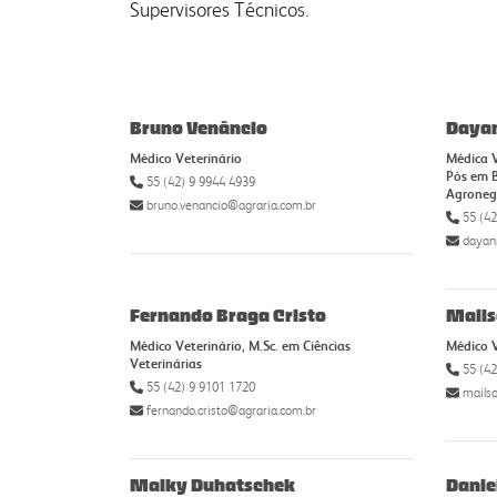
Supervisores Técnicos.
Bruno Venâncio
Dayan
Médico Veterinário
Médica V
Pós em B
55 (42) 9 9944 4939
Agroneg
bruno.venancio@agraria.com.br
55 (42
dayan
Fernando Braga Cristo
Mails
Médico Veterinário, M.Sc. em Ciências
Médico V
Veterinárias
55 (42
55 (42) 9 9101 1720
mails
fernando.cristo@agraria.com.br
Maiky Duhatschek
Danie