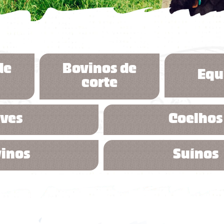
eca digital
contatos
portfólio resumido
onde encontrar
os comerciais
de
Bovinos de
Equ
corte
ves
Coelhos
inos
Suínos