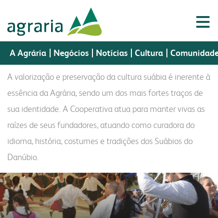
cultura
A Agrária
Negócios
Notícias
Cultura
Comunidad
A valorização e preservação da cultura suábia é inerente à
essência da Agrária, sendo um dos mais fortes traços de
sua identidade. A Cooperativa atua para manter vivas as
Porta
a agrária
Portal do
Assistência
negócios
cultura
Portal do
Webmail
do
sementes
nutrição animal
raízes de seus fundadores, atuando como curadora do
Cooperado
Técnica
Colaborador
CR
idioma, história, costumes e tradições dos Suábios do
a agrária
produtos
perfil
sementes
fundação cultural
Danúbio.
indústria
vendas
histórico
nutrição animal
museu histórico
a fapa
biblioteca digital
missão, visão e valores
malte
colégio imperatriz
laboratório
a fábrica
política da gestão integrada
óleo e farelo
fapa radar
assistência técnica
cooperados
farinhas