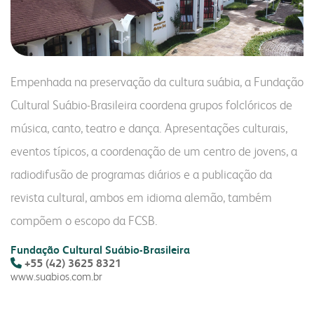
nossa conduta
fornecedores
contatos comerciais
vídeo nossa conduta
seja fornecedor
farinhas
grits e flakes
bms
programa nossa conduta
gestão integrada
Empenhada na preservação da cultura suábia, a Fundação
uso industrial
inicial
código de conduta
responsabilidade social
Cultural Suábio-Brasileira coordena grupos folclóricos de
uso profissional
produtos
canal de conduta
nossa cultura
música, canto, teatro e dança. Apresentações culturais,
uso doméstico
laudos
autoavaliação
eventos típicos, a coordenação de um centro de jovens, a
laudos
contatos
radiodifusão de programas diários e a publicação da
serviços e sistemas
notícias
fale conosco
portfólio digital
revista cultural, ambos em idioma alemão, também
portfólio resumido
webmail:
compõem o escopo da FCSB.
onde encontrar
groupwise
Fundação Cultural Suábio-Brasileira
+55 (42) 3625 8321
outlook
www.suabios.com.br
portal do cooperado
assistência técnica