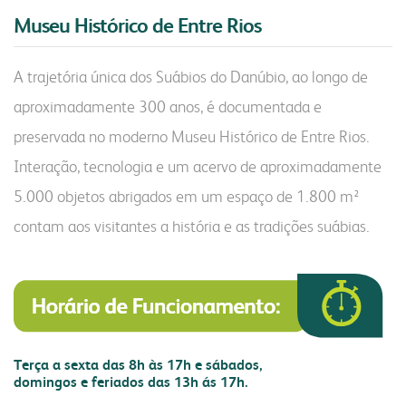
Museu Histórico de Entre Rios
portal do colaborador
portal do crm
A trajetória única dos Suábios do Danúbio, ao longo de
fapa radar
aproximadamente 300 anos, é documentada e
materiais
portal da privacidade
colaborador
preservada no moderno Museu Histórico de Entre Rios.
Interação, tecnologia e um acervo de aproximadamente
cooperado
trabalhe conosco
voltar para inicial
5.000 objetos abrigados em um espaço de 1.800 m²
contam aos visitantes a história e as tradições suábias.
Terça a sexta das 8h às 17h e sábados,
domingos e feriados das 13h ás 17h.