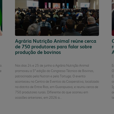
Agrária Nutrição Animal reúne cerca
C
de 750 produtores para falar sobre
produção de bovinos
o.
Nos dias 24 e 25 de junho a Agrária Nutrição Animal
E
ue
promoveu a 5ª edição do Congresso Técnico de Bovinos,
O
patrocinado pela Nutron e pela Tortuga. O evento
E
aconteceu no Centro de Eventos da Cooperativa, localizado
c
no distrito de Entre Rios, em Guarapuava, e reuniu cerca de
I
750 produtores rurais. Diferente do que ocorreu em
a
ocasiões anteriores, em 2026 a...
t
o
Continuar Lendo