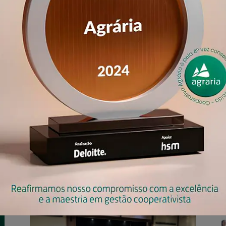
eca digital
contatos
portfólio resumido
onde encontrar
os comerciais
Óleo e Farelo
Grits 
Malte
Farinhas