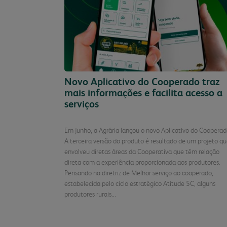
Novo Aplicativo do Cooperado traz
mais informações e facilita acesso a
serviços
Em junho, a Agrária lançou o novo Aplicativo do Cooperad
A terceira versão do produto é resultado de um projeto q
envolveu diretas áreas da Cooperativa que têm relação
direta com a experiência proporcionada aos produtores.
Pensando na diretriz de Melhor serviço ao cooperado,
estabelecida pelo ciclo estratégico Atitude 5C, alguns
produtores rurais...
Continuar Lend