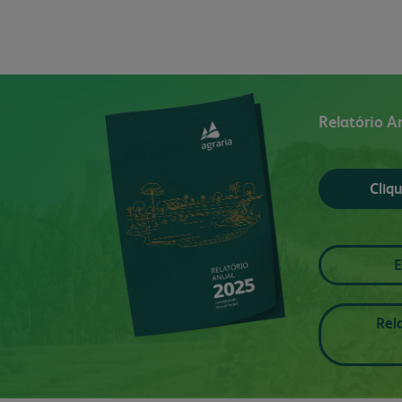
Relatório A
Cliqu
E
Rel