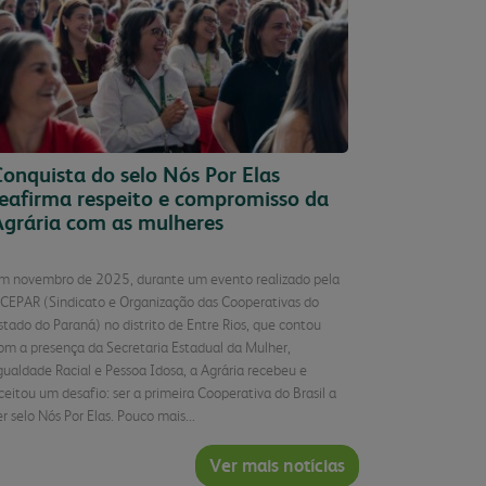
onquista do selo Nós Por Elas
reafirma respeito e compromisso da
Agrária com as mulheres
m novembro de 2025, durante um evento realizado pela
CEPAR (Sindicato e Organização das Cooperativas do
stado do Paraná) no distrito de Entre Rios, que contou
om a presença da Secretaria Estadual da Mulher,
gualdade Racial e Pessoa Idosa, a Agrária recebeu e
ceitou um desafio: ser a primeira Cooperativa do Brasil a
er selo Nós Por Elas. Pouco mais...
Ver mais notícias
Continuar Lendo