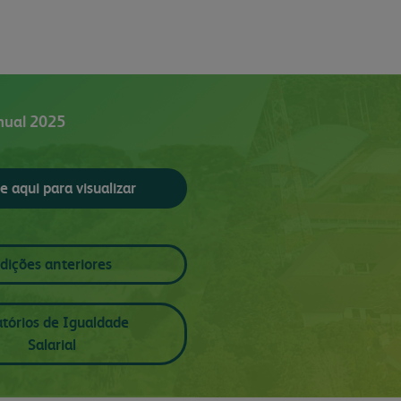
nual 2025
e aqui para visualizar
dições anteriores
atórios de Igualdade
Salarial