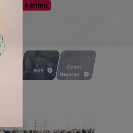
voltar para inicial
e Flakes
Outros
BMS
Negócios