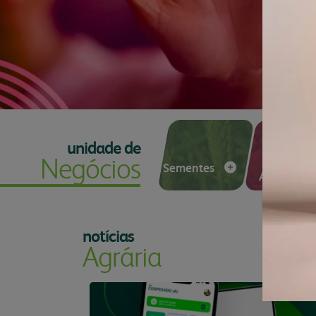
produtos
congresso bovino
bibliot
laboratório
vendas
vídeos
unidades
contat
florestal
administração
parceiros comerciais
relatório anual
unidade de
Nutrição
Negócios
Sementes
Animal
notícias
Agrária