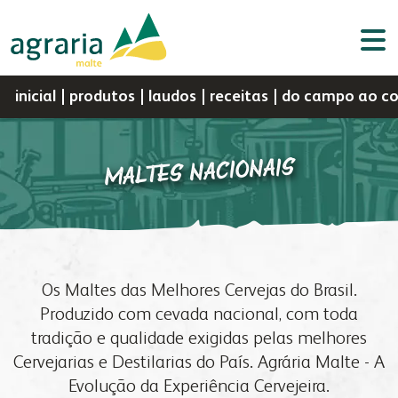
inicial
produtos
laudos
receitas
do campo ao c
MALTES NACIONAIS
Por
Portal do
Assistência
Portal do
a agrária
negócios
Webmail
d
sementes
nutrição animal
Cooperado
Técnica
Colaborador
C
a agrária
produtos
perfil
sementes
Os Maltes das Melhores Cervejas do Brasil.
indústria
vendas
histórico
nutrição animal
Produzido com cevada nacional, com toda
a fapa
biblioteca digital
missão, visão e valores
malte
tradição e qualidade exigidas pelas melhores
laboratório
a fábrica
política da gestão integrada
óleo e farelo
Cervejarias e Destilarias do País. Agrária Malte - A
fapa radar
assistência técnica
cooperados
farinhas
Evolução da Experiência Cervejeira.
produtos
congresso bovino