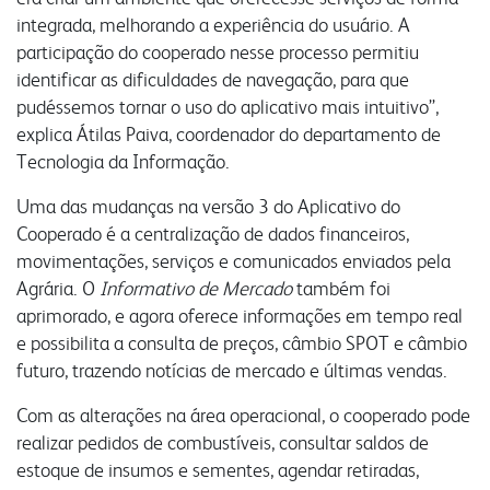
nossa conduta
fornecedores
contatos comerciais
integrada, melhorando a experiência do usuário. A
participação do cooperado nesse processo permitiu
identificar as dificuldades de navegação, para que
vídeo nossa conduta
seja fornecedor
farinhas
grits e flakes
bms
pudéssemos tornar o uso do aplicativo mais intuitivo”,
programa nossa conduta
gestão integrada
explica Átilas Paiva, coordenador do departamento de
uso industrial
inicial
código de conduta
responsabilidade social
Tecnologia da Informação.
uso profissional
produtos
canal de conduta
nossa cultura
Uma das mudanças na versão 3 do Aplicativo do
uso doméstico
laudos
autoavaliação
Cooperado é a centralização de dados financeiros,
laudos
contatos
movimentações, serviços e comunicados enviados pela
serviços e sistemas
notícias
fale conosco
Agrária. O
Informativo de Mercado
também foi
portfólio digital
aprimorado, e agora oferece informações em tempo real
portfólio resumido
webmail:
e possibilita a consulta de preços, câmbio SPOT e câmbio
onde encontrar
futuro, trazendo notícias de mercado e últimas vendas.
groupwise
Com as alterações na área operacional, o cooperado pode
outlook
realizar pedidos de combustíveis, consultar saldos de
portal do cooperado
estoque de insumos e sementes, agendar retiradas,
assistência técnica