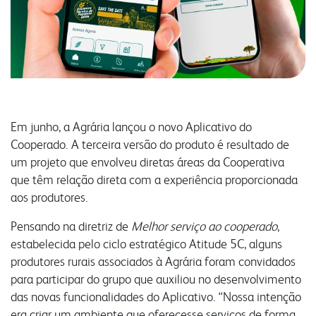
produtos
congresso bovino
pesquisa
grits e flakes
vendas
laboratório
outros negócios
unidades
florestal
administração
Em junho, a Agrária lançou o novo Aplicativo do
parceiros comerciais
malte
óleo e farelo
Cooperado. A terceira versão do produto é resultado de
relatório anual
um projeto que envolveu diretas áreas da Cooperativa
inicial
a indústria
que têm relação direta com a experiência proporcionada
comunidade
sustentabilidade
produtos
produtos
aos produtores.
laudos
laudos
Pensando na diretriz de
Melhor serviço ao cooperado
,
receitas
certificações
fundação semmelweis
estabelecida pelo ciclo estratégico Atitude 5C, alguns
produtores rurais associados à Agrária foram convidados
do campo ao copo
transportes
integração solidária
para participar do grupo que auxiliou no desenvolvimento
biblioteca digital
contatos
esporte e lazer
das novas funcionalidades do Aplicativo. “Nossa intenção
vídeos
era criar um ambiente que oferecesse serviços de forma