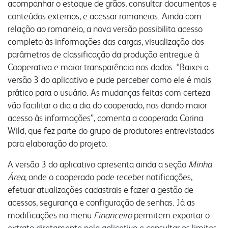
acompanhar o estoque de grãos, consultar documentos e
portal do colaborador
conteúdos externos, e acessar romaneios. Ainda com
relação ao romaneio, a nova versão possibilita acesso
portal do crm
completo às informações das cargas, visualização dos
fapa radar
parâmetros de classificação da produção entregue à
Cooperativa e maior transparência nos dados. “Baixei a
materiais
portal da privacidade
colaborador
versão 3 do aplicativo e pude perceber como ele é mais
prático para o usuário. As mudanças feitas com certeza
vão facilitar o dia a dia do cooperado, nos dando maior
cooperado
trabalhe conosco
voltar para inicial
acesso às informações”, comenta a cooperada Corina
Wild, que fez parte do grupo de produtores entrevistados
para elaboração do projeto.
A versão 3 do aplicativo apresenta ainda a seção
Minha
Área
, onde o cooperado pode receber notificações,
efetuar atualizações cadastrais e fazer a gestão de
acessos, segurança e configuração de senhas. Já as
modificações no menu
Financeiro
permitem exportar o
extrato diretamente pelo aplicativo e consultar os limites