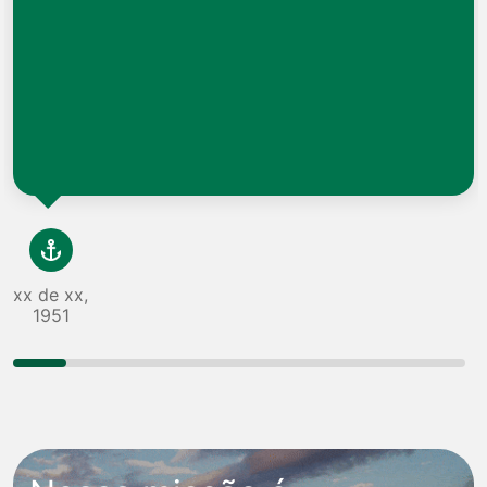
xx de xx,
1951