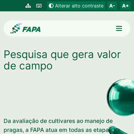
Pular para o conteúdo principal
Link externo.
Alterar alto contraste
A-
A+
FAPA
Pesquisa que gera valor
de campo
Da avaliação de cultivares ao manejo de
pragas, a FAPA atua em todas as etapas da