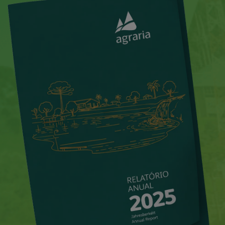
portal do colaborador
portal do crm
fapa radar
materiais
portal da privacidade
colaborador
cooperado
trabalhe conosco
voltar para inicial