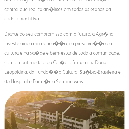
portal do crm
central que realiza an�lises em todas as etapas da
fapa radar
cadeia produtiva.
fale conosco
materiais
portal da privacidade
Diante do seu compromisso com o futuro, a Agr�ria
investe ainda em educa��o, na preserva��o da
colaborador
cooperado
trabalhe conosco
cultura e na sa�de e bem-estar de toda a comunidade,
como mantenedora do Col�gio Imperatriz Dona
voltar para inicial
Leopoldina, da Funda��o Cultural Su�bio-Brasileira e
do Hospital e Farm�cia Semmelweis.