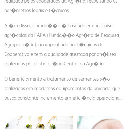
realizada pelos cooperados da Agr�ria, respeitando os
par�metros legais e t�cnicos.
Al�m disso, a produ��o � baseada em pesquisas
agr�colas da FAPA (Funda��o Agr�ria de Pesquisa
Agropecu�ria), acompanhada por t�cnicos da
Cooperativa e tem a qualidade atestada por an�lises
realizadas pelo Laborat�rio Central da Agr�ria.
O beneficiamento e tratamento de sementes s�o
realizados em modernos equipamentos da unidade, que
busca constante incremento em efici�ncia operacional.