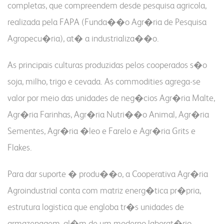
sustentabilidade
nossa conduta
completas, que compreendem desde pesquisa agricola,
realizada pela FAPA (Funda��o Agr�ria de Pesquisa
farinhas
grits e flakes
bms
Agropecu�ria), at� a industrializa��o.
v�deo nossa conduta
uso industrial
inicial
programa nossa conduta
uso profissional
produtos
As principais culturas produzidas pelos cooperados s�o
c�digo de conduta
uso dom�stico
laudos
soja, milho, trigo e cevada. As commodities agrega-se
canal de conduta
laudos
contatos
valor por meio das unidades de neg�cios Agr�ria Malte,
fornecedores
servi�os e sistemas
portf�lio digital
not�cias
Agr�ria Farinhas, Agr�ria Nutri��o Animal, Agr�ria
portf�lio resumido
Sementes, Agr�ria �leo e Farelo e Agr�ria Grits e
webmail:
onde encontrar
Flakes.
seja fornecedor
groupwise
gest�o integrada
Para dar suporte � produ��o, a Cooperativa Agr�ria
outlook
responsabilidade social
portal do cooperado
Agroindustrial conta com matriz energ�tica pr�pria,
nossa cultura
assist�ncia t�cnica
estrutura logistica que engloba tr�s unidades de
autoavalia��o
portal do colaborador
armazenagem, al�m de um moderno laborat�rio