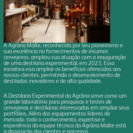
farinhas
grits e flakes
bms
vídeo nossa conduta
seja fornecedor
uso industrial
inicial
programa nossa conduta
gestão integrada
uso profissional
produtos
código de conduta
responsabilidade social
uso doméstico
laudos
canal de conduta
nossa cultura
laudos
contatos
autoavaliação
A Agrária Malte, reconhecida por seu pioneirismo e
portfólio digital
sua excelência no fornecimentos de insumos
cervejeiros, ampliou sua atuação com a inauguração
serviços e sistemas
notícias
fale conosco
materiais
portfólio resumido
de uma destilaria experimental, em 2023. Essa
onde encontrar
iniciativa visa ampliar os benefícios oferecidos aos
webmail:
nossos clientes, permitindo o desenvolvimento de
destilados inovadores e de alta qualidade.
groupwise
outlook
A Destilaria Experimental da Agrária serve como um
portal do cooperado
grande laboratório para pesquisas e testes de
cervejarias e destilarias interessadas em ampliar seus
assistência técnica
portfólios. Além dos equipamentos líderes de
portal do colaborador
mercado, todo o conhecimento, expertise e
experiência da equipe técnica da Agrária Malte está
portal do crm
a disposição dos clientes e parceiros.