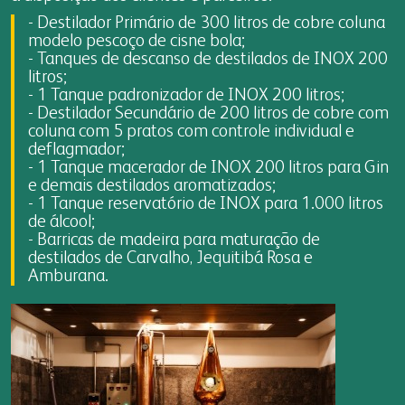
fapa radar
- Destilador Primário de 300 litros de cobre coluna
modelo pescoço de cisne bola;
portal da privacidade
colaborador
cooperado
- Tanques de descanso de destilados de INOX 200
litros;
- 1 Tanque padronizador de INOX 200 litros;
trabalhe conosco
voltar para inicial
- Destilador Secundário de 200 litros de cobre com
coluna com 5 pratos com controle individual e
voltar para inicial
deflagmador;
- 1 Tanque macerador de INOX 200 litros para Gin
e demais destilados aromatizados;
- 1 Tanque reservatório de INOX para 1.000 litros
de álcool;
- Barricas de madeira para maturação de
destilados de Carvalho, Jequitibá Rosa e
Amburana.