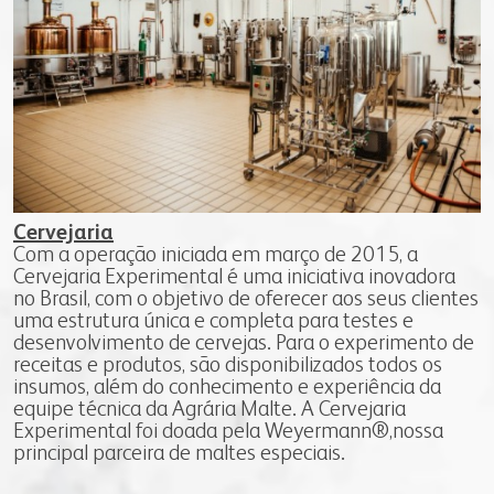
farinhas
grits e flakes
bms
vídeo nossa conduta
seja fornecedor
uso industrial
inicial
programa nossa conduta
gestão integrada
uso profissional
produtos
código de conduta
responsabilidade social
uso doméstico
laudos
canal de conduta
nossa cultura
laudos
contatos
autoavaliação
portfólio digital
serviços e sistemas
notícias
fale conosco
materiais
portfólio resumido
Cervejaria
onde encontrar
Com a operação iniciada em março de 2015, a
webmail:
Cervejaria Experimental é uma iniciativa inovadora
no Brasil, com o objetivo de oferecer aos seus clientes
groupwise
uma estrutura única e completa para testes e
outlook
desenvolvimento de cervejas. Para o experimento de
receitas e produtos, são disponibilizados todos os
portal do cooperado
insumos, além do conhecimento e experiência da
assistência técnica
equipe técnica da Agrária Malte. A Cervejaria
Experimental foi doada pela Weyermann®,nossa
portal do colaborador
principal parceira de maltes especiais.
portal do crm