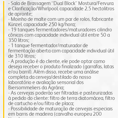
fapa radar
- Sala de Brassagem “Dual Block” Mostura/Fervura
e Clarificação/Whirlpool, capacidade 2,5 hectolitros
de apronte;
portal da privacidade
colaborador
cooperado
- Moinho de malte com um par de rolos, fabricante
Künzel, capacidade 250 kg/hora;
- 19 tanques fermentadores/maturadores cilindro
trabalhe conosco
voltar para inicial
cônicos com capacidade individual útil entre 50 a
350 litros;
voltar para inicial
- 1 tanque fermentador/maturador de
fermentação aberta com capacidade individual útil
de 310 litros;
- A produção é do cliente, ele pode optar como
deseja receber o produto finalizado (garrafas, latas
e/ou barril). Além disso, recebe uma análise
completa da cerveja/destilado do nosso
laboratório e avaliação sensorial dos
Biersommeliers da Agrária;
- As cervejas poderão ser filtradas e pasteurizadas
à pedido do cliente: filtro de terra diatomácea, filtro
de cartucho e/ou filtro de placa;
- Possibilidade de maturação de cervejas especiais
em barris de madeira (carvalho europeu 200