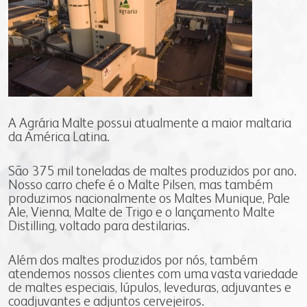
farinhas
grits e flakes
bms
vídeo nossa conduta
seja fornecedor
uso industrial
inicial
programa nossa conduta
gestão integrada
uso profissional
produtos
código de conduta
responsabilidade social
uso doméstico
laudos
canal de conduta
nossa cultura
laudos
contatos
autoavaliação
portfólio digital
A Agrária Malte possui atualmente a maior maltaria
serviços e sistemas
notícias
fale conosco
materiais
portfólio resumido
da América Latina.
onde encontrar
webmail:
São 375 mil toneladas de maltes produzidos por ano.
Nosso carro chefe é o Malte Pilsen, mas também
groupwise
produzimos nacionalmente os Maltes Munique, Pale
outlook
Ale, Vienna, Malte de Trigo e o lançamento Malte
Distilling, voltado para destilarias.
portal do cooperado
assistência técnica
Além dos maltes produzidos por nós, também
portal do colaborador
atendemos nossos clientes com uma vasta variedade
de maltes especiais, lúpulos, leveduras, adjuvantes e
portal do crm
coadjuvantes e adjuntos cervejeiros.