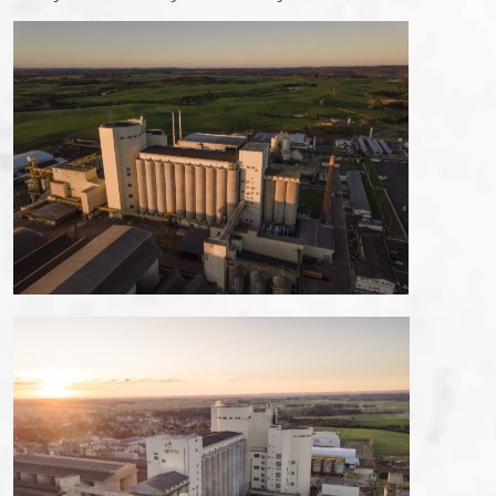
fapa radar
portal da privacidade
colaborador
cooperado
trabalhe conosco
voltar para inicial
voltar para inicial