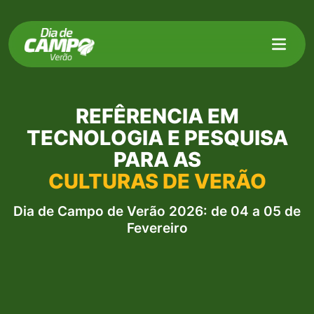
Pular para o conteúdo principal
Dia de Campo - FAPA - Dia de Campo de Verão 2026
Link externo.
REFÊRENCIA EM
TECNOLOGIA E PESQUISA
PARA AS
CULTURAS DE VERÃO
Dia de Campo de Verão 2026: de 04 a 05 de
Fevereiro