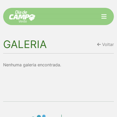
Pular para o conteúdo principal
Link externo.
GALERIA
Voltar
Nenhuma galeria encontrada.