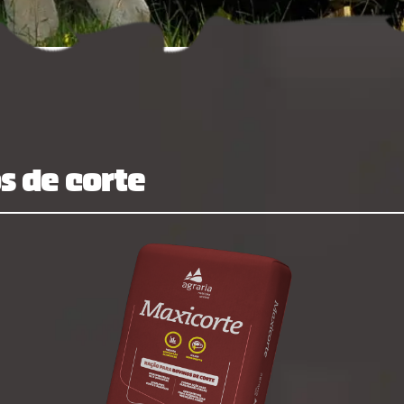
eca digital
contatos
portfólio resumido
onde encontrar
os comerciais
s de corte