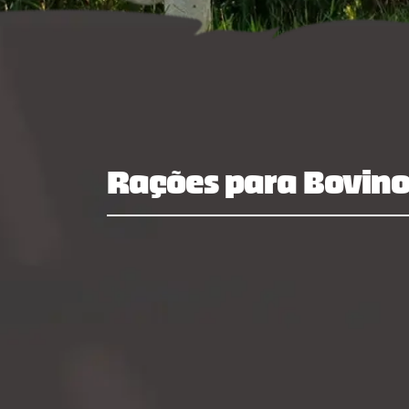
produtos
congresso bovino
bibliot
laboratório
vendas
vídeos
unidades
contat
florestal
administração
parceiros comerciais
relatório anual
Rações para Bovino