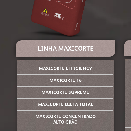
LINHA MAXICORTE
MAXICORTE EFFICIENCY
MAXICORTE 16
MAXICORTE SUPREME
MAXICORTE DIETA TOTAL
MAXICORTE CONCENTRADO
ALTO GRÃO