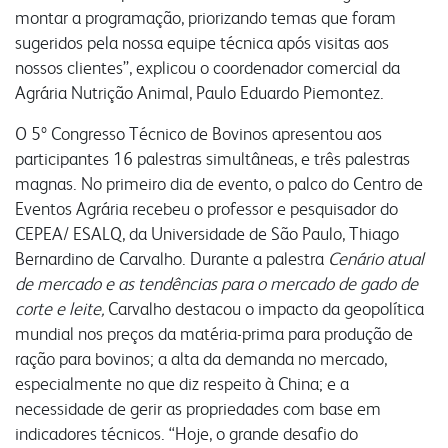
nossa conduta
fornecedores
montar a programação, priorizando temas que foram
contatos comerciais
sugeridos pela nossa equipe técnica após visitas aos
nossos clientes”, explicou o coordenador comercial da
vídeo nossa conduta
seja fornecedor
farinhas
grits e flakes
bms
Agrária Nutrição Animal, Paulo Eduardo Piemontez.
programa nossa conduta
gestão integrada
O 5º Congresso Técnico de Bovinos apresentou aos
uso industrial
inicial
código de conduta
responsabilidade social
participantes 16 palestras simultâneas, e três palestras
uso profissional
produtos
canal de conduta
nossa cultura
magnas. No primeiro dia de evento, o palco do Centro de
uso doméstico
laudos
Eventos Agrária recebeu o professor e pesquisador do
autoavaliação
laudos
contatos
CEPEA/ ESALQ, da Universidade de São Paulo, Thiago
serviços e sistemas
Bernardino de Carvalho. Durante a palestra
Cenário atual
notícias
fale conosco
portfólio digital
de mercado e as tendências para o mercado de gado de
portfólio resumido
corte e leite,
Carvalho destacou o impacto da geopolítica
webmail:
onde encontrar
mundial nos preços da matéria-prima para produção de
groupwise
ração para bovinos; a alta da demanda no mercado,
outlook
especialmente no que diz respeito à China; e a
necessidade de gerir as propriedades com base em
portal do cooperado
indicadores técnicos. “Hoje, o grande desafio do
assistência técnica