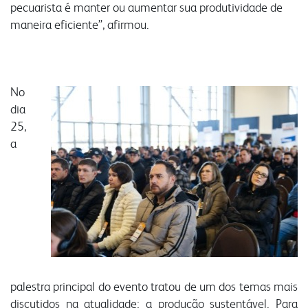
pecuarista é manter ou aumentar sua produtividade de
portal do colaborador
maneira eficiente”, afirmou.
portal do crm
fapa radar
No
materiais
portal da privacidade
colaborador
dia
25,
a
cooperado
trabalhe conosco
voltar para inicial
palestra principal do evento tratou de um dos temas mais
discutidos na atualidade: a produção sustentável. Para