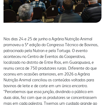
produtos
congresso bovino
pesquisa
grits e flakes
vendas
laboratório
outros negócios
unidades
florestal
administração
Nos dias 24 e 25 de junho a Agrária Nutrição Animal
promoveu a 5ª edição do Congresso Técnico de Bovinos,
parceiros comerciais
malte
óleo e farelo
patrocinado pela Nutron e pela Tortuga. O evento
relatório anual
aconteceu no Centro de Eventos da Cooperativa,
inicial
a indústria
localizado no distrito de Entre Rios, em Guarapuava, e
comunidade
sustentabilidade
produtos
produtos
reuniu cerca de 750 produtores rurais. Diferente do que
laudos
laudos
ocorreu em ocasiões anteriores, em 2026 a Agrária
receitas
certificações
Nutrição Animal conciliou os conteúdos voltados para
fundação semmelweis
bovinos de leite e de corte em um único encontro.
do campo ao copo
transportes
integração solidária
“Percebemos que essa junção, dividindo o público em
biblioteca digital
contatos
esporte e lazer
duas alas, fez com que os produtores se concentrassem
vídeos
mais em cada palestra. Tivemos um cuidado grande ao