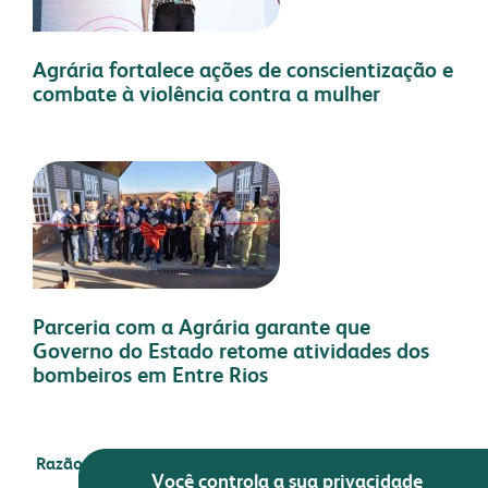
Agrária fortalece ações de conscientização e
combate à violência contra a mulher
Parceria com a Agrária garante que
Governo do Estado retome atividades dos
bombeiros em Entre Rios
Razão social:
COOPERATIVA AGRÁRIA AGROINDUSTRIAL
Você controla a sua privacidade
CNPJ:
77.890.846/0031-94