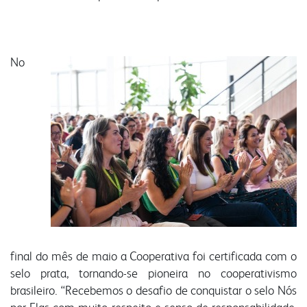
nossa conduta
fornecedores
contatos comerciais
vídeo nossa conduta
seja fornecedor
farinhas
grits e flakes
bms
No
programa nossa conduta
gestão integrada
uso industrial
inicial
código de conduta
responsabilidade social
uso profissional
produtos
canal de conduta
nossa cultura
uso doméstico
laudos
autoavaliação
laudos
contatos
serviços e sistemas
notícias
fale conosco
portfólio digital
portfólio resumido
webmail:
onde encontrar
groupwise
final do mês de maio a Cooperativa foi certificada com o
outlook
selo prata, tornando-se pioneira no cooperativismo
portal do cooperado
brasileiro. “Recebemos o desafio de conquistar o selo Nós
assistência técnica