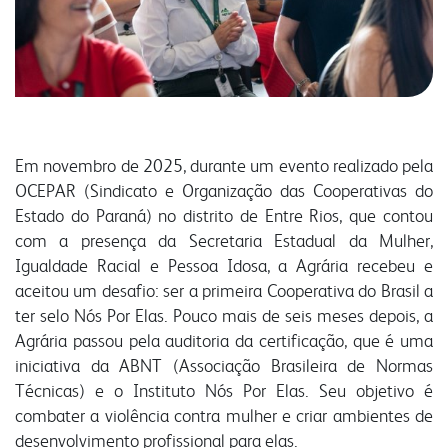
produtos
congresso bovino
pesquisa
grits e flakes
vendas
laboratório
outros negócios
unidades
florestal
administração
Em novembro de 2025, durante um evento realizado pela
OCEPAR (Sindicato e Organização das Cooperativas do
parceiros comerciais
malte
óleo e farelo
Estado do Paraná) no distrito de Entre Rios, que contou
relatório anual
com a presença da Secretaria Estadual da Mulher,
inicial
a indústria
Igualdade Racial e Pessoa Idosa, a Agrária recebeu e
comunidade
sustentabilidade
produtos
produtos
aceitou um desafio: ser a primeira Cooperativa do Brasil a
laudos
laudos
ter selo Nós Por Elas. Pouco mais de seis meses depois, a
receitas
certificações
Agrária passou pela auditoria da certificação, que é uma
fundação semmelweis
iniciativa da ABNT (Associação Brasileira de Normas
do campo ao copo
transportes
integração solidária
Técnicas) e o Instituto Nós Por Elas. Seu objetivo é
biblioteca digital
contatos
esporte e lazer
combater a violência contra mulher e criar ambientes de
vídeos
desenvolvimento profissional para elas.