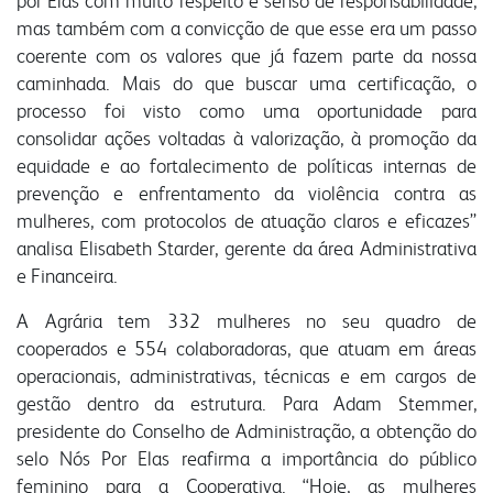
por Elas com muito respeito e senso de responsabilidade,
mas também com a convicção de que esse era um passo
portal do colaborador
coerente com os valores que já fazem parte da nossa
portal do crm
caminhada. Mais do que buscar uma certificação, o
fapa radar
processo foi visto como uma oportunidade para
consolidar ações voltadas à valorização, à promoção da
materiais
portal da privacidade
colaborador
equidade e ao fortalecimento de políticas internas de
prevenção e enfrentamento da violência contra as
mulheres, com protocolos de atuação claros e eficazes”
cooperado
trabalhe conosco
voltar para inicial
analisa Elisabeth Starder, gerente da área Administrativa
e Financeira.
A Agrária tem 332 mulheres no seu quadro de
cooperados e 554 colaboradoras, que atuam em áreas
operacionais, administrativas, técnicas e em cargos de
gestão dentro da estrutura. Para Adam Stemmer,
presidente do Conselho de Administração, a obtenção do
selo Nós Por Elas reafirma a importância do público
feminino para a Cooperativa. “Hoje, as mulheres