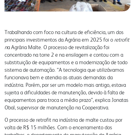
produtos
congresso bovino
pesquisa
grits e flakes
vendas
laboratório
outros negócios
unidades
Trabalhando com foco na cultura de eficiência, um dos
florestal
principais investimentos da Agrária em 2025 foi o
retrofit
n
a Agrária Malte. O processo de revitalização foi
administração
concentrado na torre 2 e na ensilagem e contou com a
parceiros comerciais
malte
óleo e farelo
substituição de equipamentos e a modernização de todo
relatório anual
sistema de automação. “A tecnologia que utilizávamos
inicial
a indústria
funcionava bem e atendia as atuais demandas da
comunidade
sustentabilidade
produtos
produtos
indústria. Porém, por ser um modelo mais antigo, estava
sujeita a dificuldades de manutenção, devido à falta de
laudos
laudos
equipamentos para troca a médio prazo”, explica Jonatas
receitas
certificações
fundação semmelweis
Obal, supervisor de manutenção na Cooperativa.
do campo ao copo
transportes
integração solidária
O processo de retrofit na indústria de malte custou por
biblioteca digital
contatos
esporte e lazer
volta de R$ 15 milhões. Com o encerramento dos
vídeos
trabalhos, o departamento de manutenção da Agrária