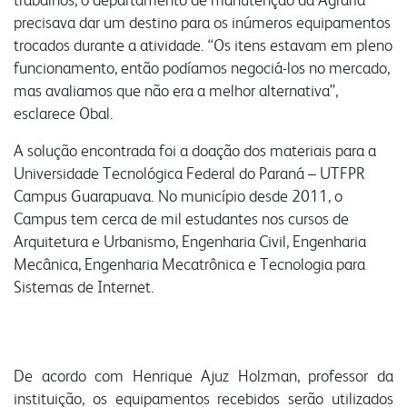
nossa conduta
fornecedores
contatos comerciais
precisava dar um destino para os inúmeros equipamentos
trocados durante a atividade. “Os itens estavam em pleno
funcionamento, então podíamos negociá-los no mercado,
vídeo nossa conduta
seja fornecedor
farinhas
grits e flakes
bms
mas avaliamos que não era a melhor alternativa”,
programa nossa conduta
gestão integrada
esclarece Obal.
uso industrial
inicial
código de conduta
responsabilidade social
A solução encontrada foi a doação dos materiais para a
uso profissional
produtos
canal de conduta
nossa cultura
Universidade Tecnológica Federal do Paraná – UTFPR
uso doméstico
laudos
autoavaliação
Campus Guarapuava. No município desde 2011, o
laudos
contatos
Campus tem cerca de mil estudantes nos cursos de
serviços e sistemas
notícias
fale conosco
portfólio digital
Arquitetura e Urbanismo, Engenharia Civil, Engenharia
Mecânica, Engenharia Mecatrônica e Tecnologia para
portfólio resumido
webmail:
Sistemas de Internet.
onde encontrar
groupwise
outlook
portal do cooperado
De acordo com Henrique Ajuz Holzman, professor da
instituição, os equipamentos recebidos serão utilizados
assistência técnica