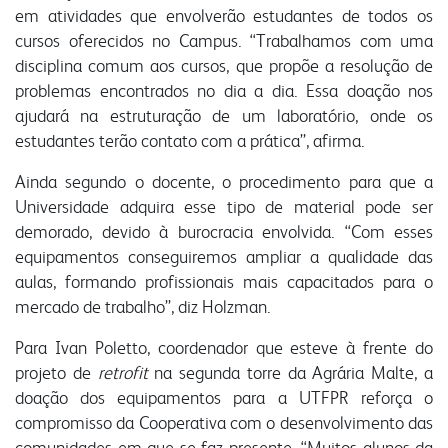
em atividades que envolverão estudantes de todos os
portal do colaborador
cursos oferecidos no Campus. “Trabalhamos com uma
portal do crm
disciplina comum aos cursos, que propõe a resolução de
problemas encontrados no dia a dia. Essa doação nos
fapa radar
ajudará na estruturação de um laboratório, onde os
estudantes terão contato com a prática”, afirma.
materiais
portal da privacidade
colaborador
Ainda segundo o docente, o procedimento para que a
Universidade adquira esse tipo de material pode ser
cooperado
trabalhe conosco
voltar para inicial
demorado, devido à burocracia envolvida. “Com esses
equipamentos conseguiremos ampliar a qualidade das
aulas, formando profissionais mais capacitados para o
mercado de trabalho”, diz Holzman.
Para Ivan Poletto, coordenador que esteve à frente do
projeto de
retrofit
na segunda torre da Agrária Malte, a
doação dos equipamentos para a UTFPR reforça o
compromisso da Cooperativa com o desenvolvimento das
comunidades em que se faz presente. “Muitos alunos da