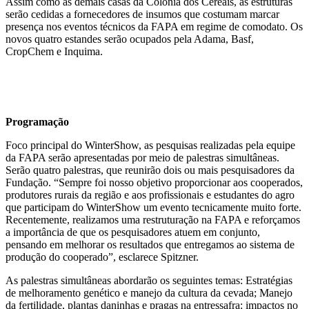
Assim como as demais casas da Colônia dos Cereais, as estruturas
serão cedidas a fornecedores de insumos que costumam marcar
presença nos eventos técnicos da FAPA em regime de comodato. Os
webmail:
novos quatro estandes serão ocupados pela Adama, Basf,
seja fornecedor
CropChem e Inquima.
groupwise
gestão integrada
outlook
responsabilidade social
portal do cooperado
nossa cultura
assistência técnica
Programação
autoavaliação
portal do colaborador
Foco principal do WinterShow, as pesquisas realizadas pela equipe
portal do crm
da FAPA serão apresentadas por meio de palestras simultâneas.
Serão quatro palestras, que reunirão dois ou mais pesquisadores da
fapa radar
Fundação. “Sempre foi nosso objetivo proporcionar aos cooperados,
produtores rurais da região e aos profissionais e estudantes do agro
que participam do WinterShow um evento tecnicamente muito forte.
notícias
notícias
fale conosco
materiais
Recentemente, realizamos uma restruturação na FAPA e reforçamos
a importância de que os pesquisadores atuem em conjunto,
fale conosco
pensando em melhorar os resultados que entregamos ao sistema de
produção do cooperado”, esclarece Spitzner.
materiais
As palestras simultâneas abordarão os seguintes temas: Estratégias
de melhoramento genético e manejo da cultura da cevada; Manejo
portal da privacidade
da fertilidade, plantas daninhas e pragas na entressafra: impactos no