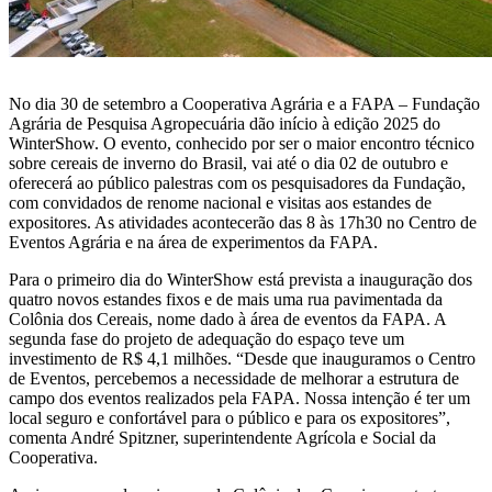
produtos
congresso bovino
biblioteca digital
pesquisa
grits e flakes
vendas
vídeos
laboratório
outros negócios
contatos comerciais
unidades
No dia 30 de setembro a Cooperativa Agrária e a FAPA – Fundação
florestal
Agrária de Pesquisa Agropecuária dão início à edição 2025 do
WinterShow. O evento, conhecido por ser o maior encontro técnico
administração
óleo e farelo
farinhas
grits e flakes
sobre cereais de inverno do Brasil, vai até o dia 02 de outubro e
parceiros comerciais
oferecerá ao público palestras com os pesquisadores da Fundação,
a indústria
uso industrial
inicial
com convidados de renome nacional e visitas aos estandes de
relatório anual
expositores. As atividades acontecerão das 8 às 17h30 no Centro de
produtos
uso profissional
produtos
Eventos Agrária e na área de experimentos da FAPA.
laudos
uso doméstico
laudos
comunidade
sustentabilidade
nossa conduta
Para o primeiro dia do WinterShow está prevista a inauguração dos
certificações
laudos
contatos
quatro novos estandes fixos e de mais uma rua pavimentada da
Colônia dos Cereais, nome dado à área de eventos da FAPA. A
transportes
portfólio digital
fundação semmelweis
vídeo nossa conduta
segunda fase do projeto de adequação do espaço teve um
contatos
investimento de R$ 4,1 milhões. “Desde que inauguramos o Centro
portfólio resumido
integração solidária
programa nossa conduta
de Eventos, percebemos a necessidade de melhorar a estrutura de
onde encontrar
campo dos eventos realizados pela FAPA. Nossa intenção é ter um
esporte e lazer
código de conduta
local seguro e confortável para o público e para os expositores”,
canal de conduta
comenta André Spitzner, superintendente Agrícola e Social da
Cooperativa.
fornecedores
serviços e sistemas
bms