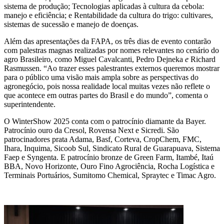
sistema de produção; Tecnologias aplicadas à cultura da cebola:
manejo e eficiência; e Rentabilidade da cultura do trigo: cultivares,
sistemas de sucessão e manejo de doenças.
portal da privacidade
colaborador
cooperado
trabalhe conosco
Além das apresentações da FAPA, os três dias de evento contarão
com palestras magnas realizadas por nomes relevantes no cenário do
voltar para inicial
agro Brasileiro, como Miguel Cavalcanti, Pedro Dejneka
e
Richard
Rasmussen. “Ao trazer esses palestrantes externos queremos mostrar
voltar para inicial
para o público uma visão mais ampla sobre as perspectivas do
agronegócio, pois nossa realidade local muitas vezes não reflete o
que acontece em outras partes do Brasil e do mundo”, comenta o
superintendente.
O WinterShow 2025 conta com o patrocínio diamante da Bayer.
Patrocínio ouro da Cresol, Rovensa Next e Sicredi. São
patrocinadores prata Adama, Basf, Corteva, CropChem, FMC,
Ihara, Inquima, Sicoob Sul, Sindicato Rural de Guarapuava, Sistema
Faep e Syngenta. E patrocínio bronze de Green Farm, Itambé, Itaú
BBA, Novo Horizonte, Ouro Fino Agrociência, Rocha Logística e
Terminais Portuários, Sumitomo Chemical, Spraytec e Timac Agro.