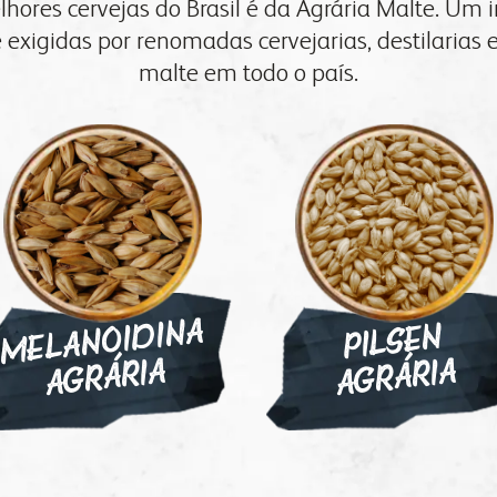
lhores cervejas do Brasil é da Agrária Malte. Um 
vídeos
onde encontrar
 exigidas por renomadas cervejarias, destilarias e
contatos comerciais
malte em todo o país.
MELANOI
DINA
A
PILSEN
A
GRÁRIA
GRÁRIA