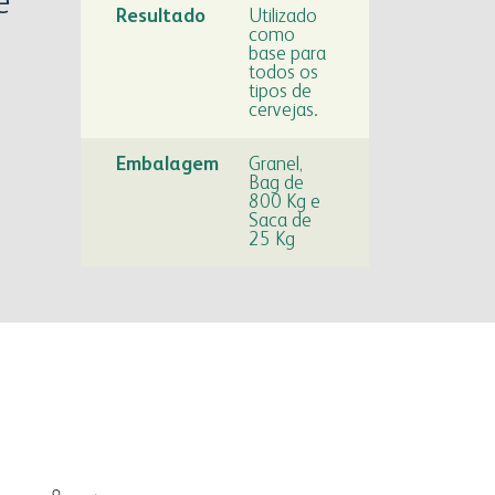
e
Resultado
Utilizado
como
base para
todos os
tipos de
cervejas.
Embalagem
Granel,
Bag de
800 Kg e
Saca de
25 Kg