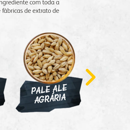
ingrediente com toda a
 fábricas de extrato de
voltar para inicial
PALE ALE
A
VIEN
GRÁRIA
GRÁ