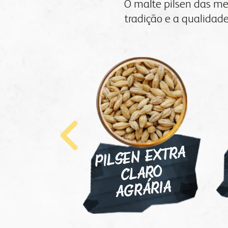
O malte pilsen das me
laboratório
vendas
tradição e a qualidade
unidades
florestal
administração
parceiros comerciais
relatório anual
PILSEN EXTRA
A
CLARO
GRÁRIA