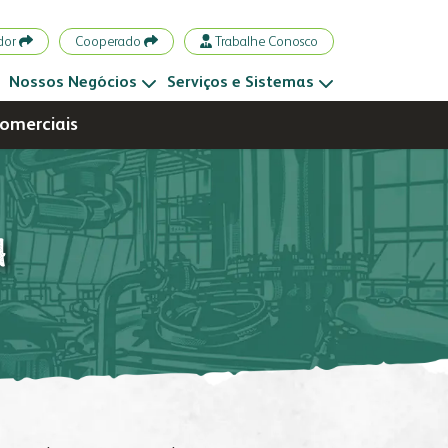
dor
Cooperado
Trabalhe Conosco
Nossos Negócios
Serviços e Sistemas
omerciais
FAPA Radar
Emissões
fornecedores
notícias
A
grits e flakes
bms
fale conosco
seja fornecedor
nicial
materiais
gestão integrada
rodutos
portal da privacidade
responsabilidade social
audos
nossa cultura
ontatos
autoavaliação