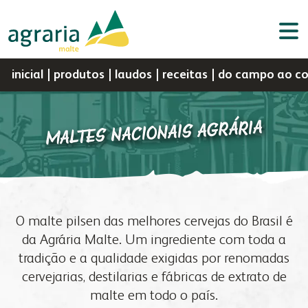
inicial
produtos
laudos
receitas
do campo ao c
MALTES NACIONAIS AGRÁRIA
Por
Portal do
Assistência
Portal do
a agrária
negócios
Webmail
d
sementes
nutrição animal
Cooperado
Técnica
Colaborador
C
a agrária
produtos
perfil
sementes
O malte pilsen das melhores cervejas do Brasil é
indústria
vendas
histórico
nutrição animal
da Agrária Malte. Um ingrediente com toda a
a fapa
biblioteca digital
missão, visão e valores
malte
tradição e a qualidade exigidas por renomadas
laboratório
a fábrica
política da gestão integrada
óleo e farelo
cervejarias, destilarias e fábricas de extrato de
fapa radar
assistência técnica
malte em todo o país.
cooperados
farinhas
produtos
congresso bovino