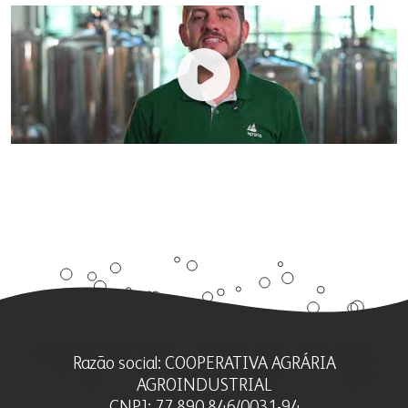
00:00
/
00:45
Razão social: COOPERATIVA AGRÁRIA
AGROINDUSTRIAL
CNPJ: 77.890.846/0031-94