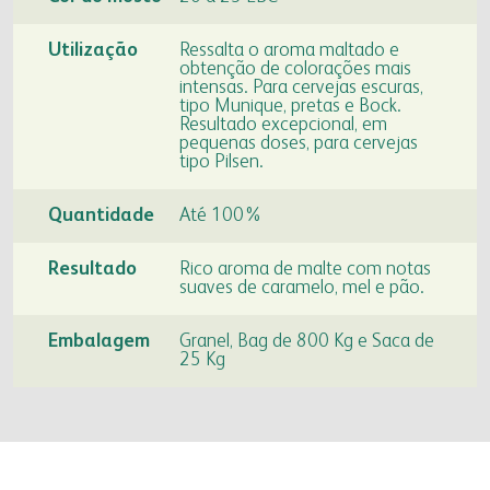
fapa radar
Utilização
Ressalta o aroma maltado e
portal da privacidade
colaborador
cooperado
obtenção de colorações mais
intensas. Para cervejas escuras,
tipo Munique, pretas e Bock.
Resultado excepcional, em
trabalhe conosco
voltar para inicial
pequenas doses, para cervejas
tipo Pilsen.
voltar para inicial
Quantidade
Até 100%
Resultado
Rico aroma de malte com notas
suaves de caramelo, mel e pão.
Embalagem
Granel, Bag de 800 Kg e Saca de
25 Kg