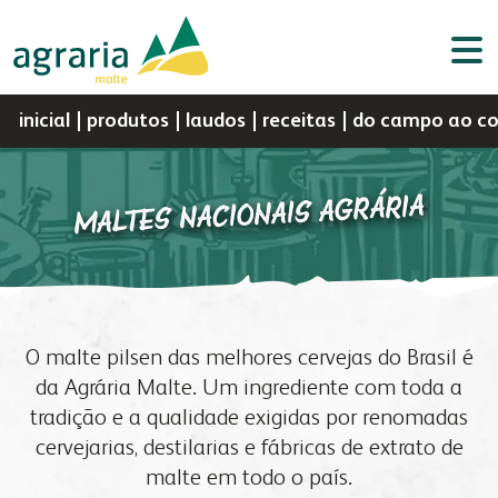
inicial
produtos
laudos
receitas
do campo ao c
MALTES NACIONAIS AGRÁRIA
Por
Portal do
Assistência
Portal do
a agrária
negócios
Webmail
d
sementes
nutrição animal
Cooperado
Técnica
Colaborador
C
a agrária
produtos
perfil
sementes
O malte pilsen das melhores cervejas do Brasil é
indústria
vendas
histórico
nutrição animal
da Agrária Malte. Um ingrediente com toda a
a fapa
biblioteca digital
missão, visão e valores
malte
tradição e a qualidade exigidas por renomadas
laboratório
a fábrica
política da gestão integrada
óleo e farelo
cervejarias, destilarias e fábricas de extrato de
fapa radar
assistência técnica
malte em todo o país.
cooperados
farinhas
produtos
congresso bovino