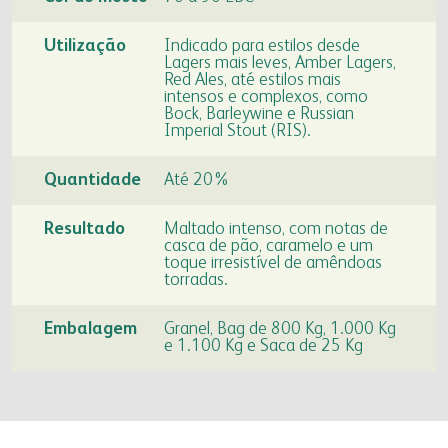
fapa radar
Utilização
Indicado para estilos desde
portal da privacidade
colaborador
cooperado
Lagers mais leves, Amber Lagers,
Red Ales, até estilos mais
intensos e complexos, como
Bock, Barleywine e Russian
trabalhe conosco
voltar para inicial
Imperial Stout (RIS).
voltar para inicial
Quantidade
Até 20%
Resultado
Maltado intenso, com notas de
casca de pão, caramelo e um
toque irresistível de amêndoas
torradas.
Embalagem
Granel, Bag de 800 Kg, 1.000 Kg
e 1.100 Kg e Saca de 25 Kg