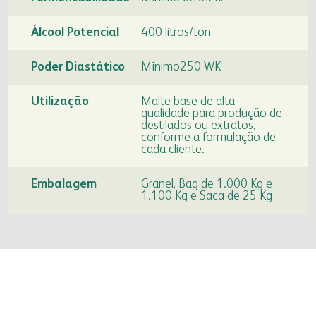
fapa radar
Álcool Potencial
400 litros/ton
portal da privacidade
colaborador
cooperado
Poder Diastático
Mínimo250 WK
trabalhe conosco
voltar para inicial
Utilização
Malte base de alta
voltar para inicial
qualidade para produção de
destilados ou extratos,
conforme a formulação de
cada cliente.
Embalagem
Granel, Bag de 1.000 Kg e
1.100 Kg e Saca de 25 Kg