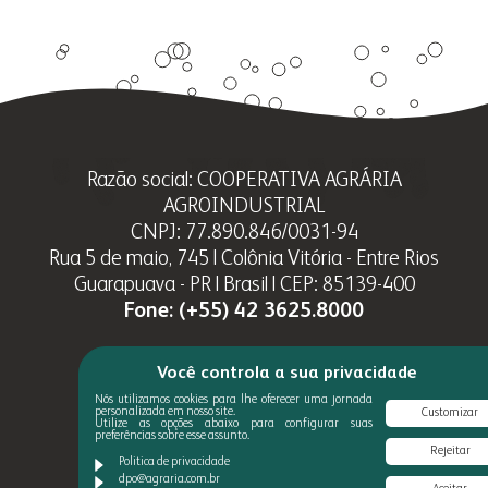
Razão social: COOPERATIVA AGRÁRIA
AGROINDUSTRIAL
CNPJ: 77.890.846/0031-94
Rua 5 de maio, 745 | Colônia Vitória - Entre Rios
Guarapuava - PR | Brasil | CEP: 85139-400
Fone:
(+55) 42 3625.8000
Você controla a sua privacidade
Nós utilizamos cookies para lhe oferecer uma jornada
personalizada em nosso site.
Customizar
Utilize as opções abaixo para configurar suas
preferências sobre esse assunto.
Rejeitar
Politica de privacidade
dpo@agraria.com.br