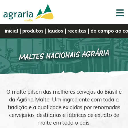
inicial
produtos
laudos
receitas
do campo ao c
MALTES NACIONAIS AGRÁRIA
Por
Portal do
Assistência
Portal do
a agrária
negócios
Webmail
d
sementes
nutrição animal
Cooperado
Técnica
Colaborador
C
a agrária
produtos
perfil
sementes
O malte pilsen das melhores cervejas do Brasil é
indústria
vendas
histórico
nutrição animal
da Agrária Malte. Um ingrediente com toda a
a fapa
biblioteca digital
missão, visão e valores
malte
tradição e a qualidade exigidas por renomadas
laboratório
a fábrica
política da gestão integrada
óleo e farelo
cervejarias, destilarias e fábricas de extrato de
fapa radar
assistência técnica
malte em todo o país.
cooperados
farinhas
produtos
congresso bovino