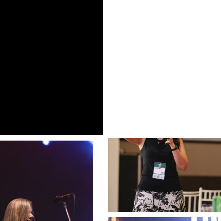
eca digital
contatos
portfólio resumido
onde encontrar
os comerciais