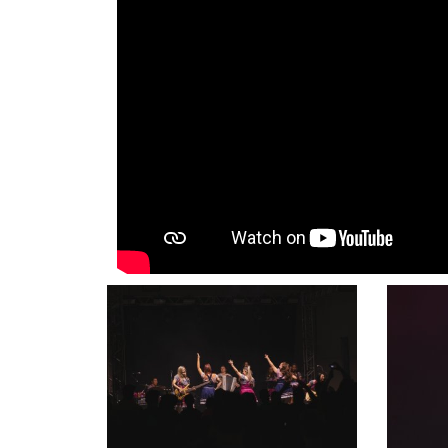
produtos
congresso bovino
bibliot
laboratório
vendas
vídeos
unidades
contat
florestal
administração
parceiros comerciais
relatório anual