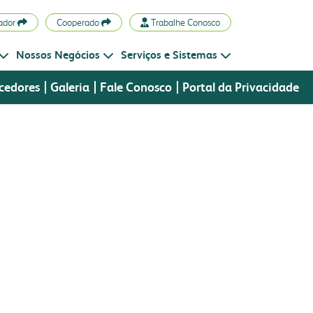
ador
Cooperado
Trabalhe Conosco
Nossos Negócios
Serviços e Sistemas
cedores
Galeria
Fale Conosco
Portal da Privacidade
APA Radar
Emissões
ornecedores
notícias
 flakes
bms
fale conosco
eja fornecedor
materiais
estão integrada
portal da privacidade
esponsabilidade social
ossa cultura
utoavaliação