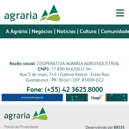
A Agrária
Negócios
Notícias
Cultura
Comunidad
Razão social:
COOPERATIVA AGRÁRIA AGROINDUSTRIAL
Porta
CNPJ:
77.890.846/0031-94
a agrária
Portal do
Assistência
negócios
cultura
Portal do
Webmail
do
sementes
nutrição animal
Rua 5 de maio, 745 | Colônia Vitória - Entre Rios
Cooperado
Técnica
Colaborador
CR
Guarapuava - PR | Brasil | CEP: 85000-022
a agrária
produtos
Fone: (+55) 42 3625.8000
perfil
sementes
fundação cultural
indústria
vendas
histórico
nutrição animal
museu histórico
a fapa
biblioteca digital
missão, visão e valores
malte
colégio imperatriz
laboratório
a fábrica
política da gestão integrada
óleo e farelo
fapa radar
assistência técnica
Portal da Privacidade
Desenvolvido por
BRSIS
cooperados
farinhas