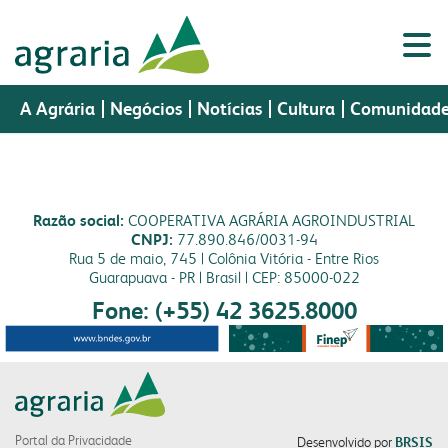
A Agrária
Negócios
Notícias
Cultura
Comunidad
Razão social:
COOPERATIVA AGRÁRIA AGROINDUSTRIAL
Porta
CNPJ:
77.890.846/0031-94
a agrária
Portal do
Assistência
negócios
cultura
Portal do
Webmail
do
sementes
nutrição animal
Rua 5 de maio, 745 | Colônia Vitória - Entre Rios
Cooperado
Técnica
Colaborador
CR
Guarapuava - PR | Brasil | CEP: 85000-022
a agrária
produtos
Fone: (+55) 42 3625.8000
perfil
sementes
fundação cultural
indústria
vendas
histórico
nutrição animal
museu histórico
a fapa
biblioteca digital
missão, visão e valores
malte
colégio imperatriz
laboratório
a fábrica
política da gestão integrada
óleo e farelo
fapa radar
assistência técnica
Portal da Privacidade
Desenvolvido por
BRSIS
cooperados
farinhas