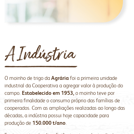
portal do colaborador
portal do crm
fapa radar
materiais
portal da privacidade
colaborador
cooperado
trabalhe conosco
voltar para inicial
O moinho de trigo da
Agrária
foi a primeira unidade
industrial da Cooperativa a agregar valor à produção do
campo.
Estabelecido em 1953,
o moinho teve por
primeira finalidade o consumo próprio das famílias de
cooperados. Com as ampliações realizadas ao longo das
décadas, a indústria possui hoje capacidade para
produção de
150.000 t/ano
.