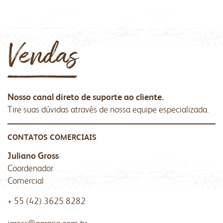
produtos
congresso bovino
pesquisa
grits e flakes
vendas
laboratório
outros negócios
unidades
florestal
malte
óleo e farelo
administração
parceiros comerciais
Nosso canal direto de suporte ao cliente.
inicial
a indústria
Tire suas dúvidas através de nossa equipe especializada.
relatório anual
produtos
produtos
laudos
laudos
comunidade
sustentabilidade
CONTATOS COMERCIAIS
receitas
certificações
Juliano Gross
do campo ao copo
transportes
Coordenador
fundação semmelweis
Comercial
biblioteca digital
contatos
integração solidária
vídeos
+ 55 (42) 3625 8282
esporte e lazer
contatos comerciais